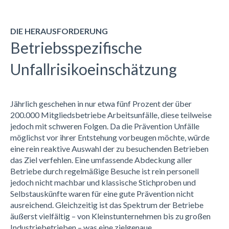
DIE HERAUSFORDERUNG
Betriebsspezifische
Unfallrisikoeinschätzung
Jährlich geschehen in nur
etwa fünf Prozent der über
200.000 Mitgliedsbetriebe Arbeitsunfälle
,
diese
teilweise
jedoch mit schweren Folgen
.
Da die Prävention Unfälle
möglichst vor ihrer Entstehung vorbeugen möchte,
würde
eine r
ein reaktive Auswahl der
zu besuchenden
Betriebe
n
das Ziel verfehlen
.
Eine
umfassende Abdeckung aller
Betriebe durch regelmäßige Besuche
ist
rein personell
jedoch
nicht
machbar und klassische Stichproben und
Selbstauskünfte
waren für eine gute Prävention nicht
ausreichend
.
Gleichzeitig ist das Spektrum der Betriebe
äußerst vielfältig – von Kleinstunternehmen bis zu großen
Industriebetrieben – was eine zielgenaue