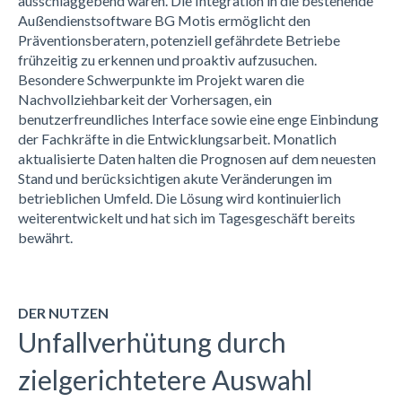
ausschlaggebend waren
.
Die
Integration in
die
bestehende
Außendienstsoftware
BG
Motis
ermöglicht
den
Präventionsberatern
, potenziell gefährdete Betriebe
frühzeitig zu erkennen und
proaktiv
aufzusuchen.
Besondere Schwerpunkte
im Projekt
waren die
Nachvollziehbarkeit der Vorhersagen, ein
benutzerfreundliches Interface sowie
eine
enge Einbindung
der Fachkräfte
in die Entwicklungsarbeit
. Monatlich
aktualisierte Daten halten die Prognosen auf dem neuesten
Stand und
berücksichtigen akute
Veränderungen im
betrieblichen Umfeld. Die Lösung wird kontinuierlich
weiterentwickelt und hat sich im Tagesgeschäft bereits
bewährt.
DER NUTZEN
Unfallverhütung durch
zielgerichtetere Auswahl