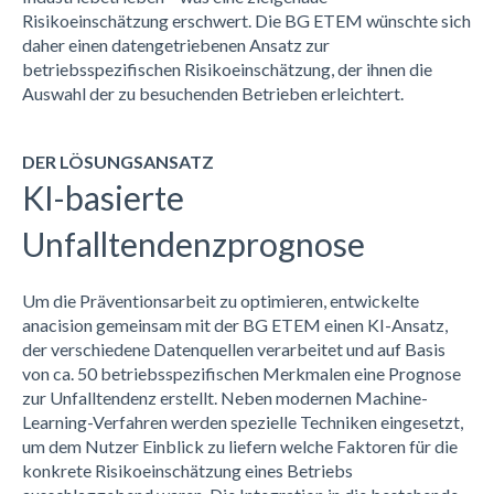
Risikoeinschätzung erschwert. Die BG ETEM
wünschte sich
daher einen datengetriebenen Ansatz
zur
betriebsspezifischen Risikoe
inschätzung
, der ihnen die
Auswahl der zu besuchenden Betriebe
n
erleichtert
.
DER LÖSUNGSANSATZ
KI-basierte
Unfalltendenzprognose
Um die Präventionsarbeit zu optimieren, entwickelte
anacision
gemeinsam mit der BG ETEM einen KI-Ansatz,
der verschiedene Datenquellen ver
arbeitet
und auf Basis
von
ca. 50
betriebsspezifischen Merkmalen eine Prognose
zur Unfalltendenz erstellt.
Neben m
oderne
n
Machine
-
Learning-Verfahren
werden spezielle Techniken eingesetzt,
um dem Nutzer Einblick zu liefern welche Faktoren für die
konkrete Risikoeinschätzung eines Betriebs