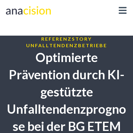
Open m
REFERENZSTORY
UNFALLTENDENZBETRIEBE
Optimierte
Prävention durch KI-
gestützte
Unfalltendenzprogno
se bei der BG ETEM