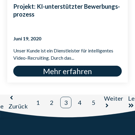
Projekt: KI-un­ter­stütz­ter Be­wer­bungs­
prozess
Juni 19, 2020
Unser Kunde ist ein Dienstleister für intelligentes
Video-Recruiting. Durch das...
Mehr erfahren
Weiter
Le
1
2
3
4
5
te
Zurück