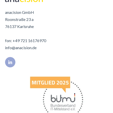
anacision GmbH
Roonstraße 23 a
76137 Karlsruhe
fon: +49 721
16176970
info@anacision.de