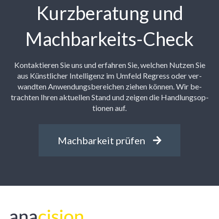
Kurzberatung und
Machbarkeits-Check
Kon­tak­tie­ren Sie uns und er­fah­ren Sie, wel­chen Nut­zen Sie
aus Künst­li­cher In­tel­li­genz im Um­feld Re­gress oder ver­
wand­ten An­wen­dungs­be­rei­chen zie­hen kön­nen. Wir be­
trach­ten Ih­ren ak­tu­el­len Stand und zei­gen die Hand­lungs­op­
tio­nen auf.
Machbarkeit prüfen