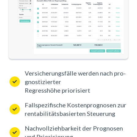
Ver­si­che­rungs­fäl­le wer­den nach pro­
gnos­ti­zier­ter
Re­gress­hö­he prio­ri­siert
Fall­spe­zi­fi­sche Kos­ten­pro­gno­sen zur
ren­ta­bi­li­täts­ba­sier­ten Steue­rung
Nach­voll­zieh­bar­keit der Pro­gno­sen
und Prio­ri­sie­rung