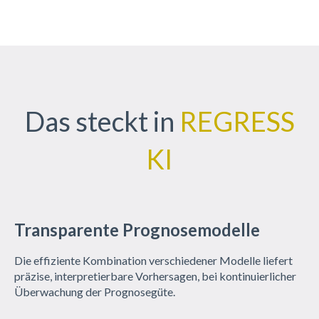
Das steckt in
REGRESS
KI
Transparente Prognosemodelle
Die ef­fi­zi­en­te Kom­bi­na­ti­on ver­schie­de­ner Mo­del­le lie­fert
prä­zi­se, in­ter­pre­tier­ba­re Vor­her­sa­gen, bei kon­ti­nu­ier­li­cher
Über­wa­chung der Pro­gno­se­gü­te.