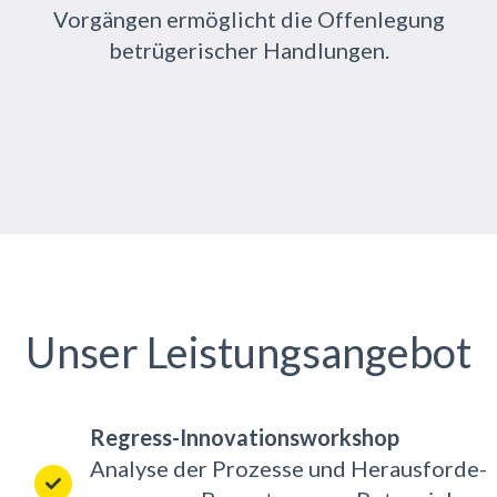
Vor­gän­gen er­mög­licht die Of­fen­le­gung
be­trü­ge­ri­scher Hand­lun­gen.
Unser Leistungsangebot
Regress-Innovationsworkshop
Ana­ly­se der Pro­zes­se und Her­aus­for­de­