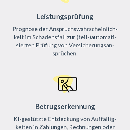
Leistungsprüfung
Pro­gno­se der An­spruchs­wahr­schein­lich­
keit im Scha­dens­fall zur (teil-)au­to­ma­ti­
sier­ten Prü­fung von Ver­si­che­rungs­an­
sprü­chen.
Betrugserkennung
KI-ge­stütz­te Ent­de­ckung von Auf­fäl­lig­
kei­ten in Zah­lun­gen, Rech­nun­gen oder