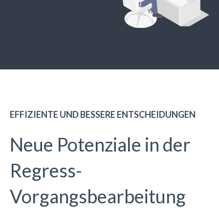
EF­FI­ZI­EN­TE UND BES­SE­RE ENT­SCHEI­DUN­GEN
Neue Potenziale in der
Regress-
Vorgangsbearbeitung