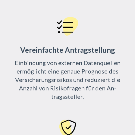
Vereinfachte Antragstellung
Ein­bin­dung von ex­ter­nen Da­ten­quel­len
er­mög­licht eine ge­naue Pro­gno­se des
Ver­si­che­rungs­ri­si­kos und re­du­ziert die
An­zahl von Ri­si­ko­f­ra­gen für den An­
trags­stel­ler.