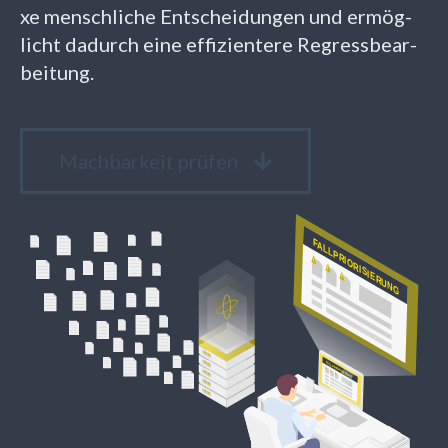
xe mensch­li­che Ent­schei­dun­gen und er­mög­
licht da­durch eine ef­fi­zi­en­te­re Re­gress­be­ar­
bei­tung.
Machbarkeit prüfen