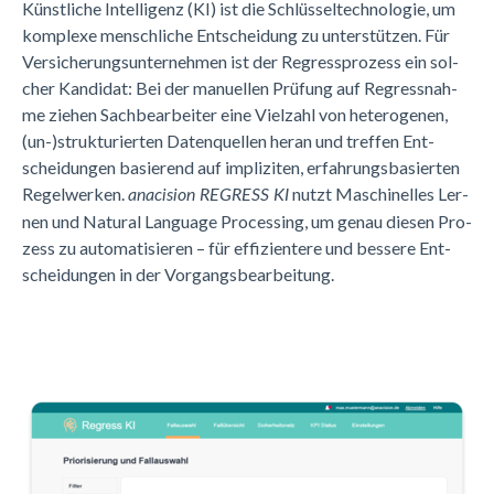
Künst­li­che In­tel­li­genz (KI) ist die Schlüs­sel­tech­no­lo­gie, um
kom­ple­xe mensch­li­che Ent­schei­dung zu un­ter­stüt­zen. Für
Ver­si­che­rungs­un­ter­neh­men ist der Re­gress­pro­zess ein sol­
cher Kan­di­dat: Bei der ma­nu­el­len Prü­fung auf Re­gress­nah­
me zie­hen Sach­be­ar­bei­ter eine Viel­zahl von he­te­ro­ge­nen,
(un-)struk­tu­rier­ten Da­ten­quel­len her­an und tref­fen Ent­
schei­dun­gen ba­sie­rend auf im­pli­zi­ten, er­fah­rungs­ba­sier­ten
Re­gel­wer­ken.
nutzt Ma­schi­nel­les Ler­
anacision REGRESS KI
nen und Na­tu­ral Lan­gua­ge Pro­ces­sing, um ge­nau die­sen Pro­
zess zu au­to­ma­ti­sie­ren
–
für ef­fi­zi­en­te­re und bes­se­re Ent­
schei­dun­gen in der Vor­gangs­be­ar­bei­tung.