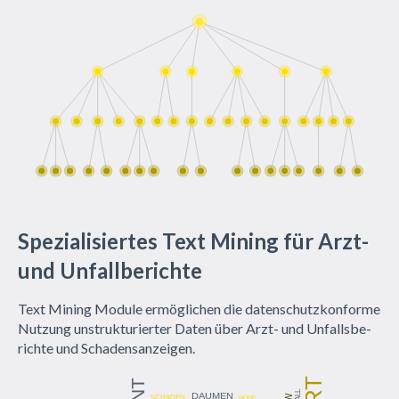
Spezialisiertes Text Mining für Arzt-
und Unfallberichte
Text Mi­ning Mo­du­le er­mög­li­chen die da­ten­schutz­kon­for­me
Nut­zung un­struk­tu­rier­ter Da­ten über Arzt- und Un­falls­be­
rich­te und Scha­den­s­an­zei­gen.