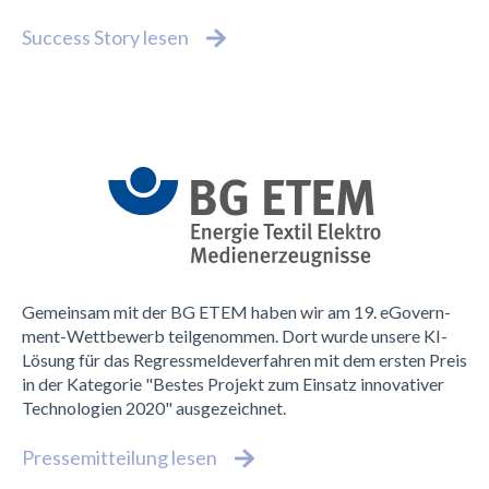
Success Story lesen
Ge­mein­sam mit der BG ETEM ha­ben wir am 19. eGo­vern­
ment-Wett­be­werb teil­ge­nom­men. Dort wur­de un­se­re KI-
Lö­sung für das Re­gress­mel­de­ver­fah­ren mit dem ers­ten Preis
in der Ka­te­go­rie "Bes­tes Pro­jekt zum Ein­satz in­no­va­ti­ver
Tech­no­lo­gi­en 2020" aus­ge­zeich­net.
Pressemitteilung lesen