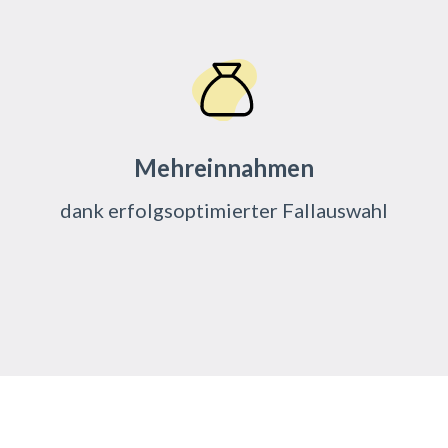
Mehreinnahmen
dank er­folgs­op­ti­mier­ter Fall­aus­wahl