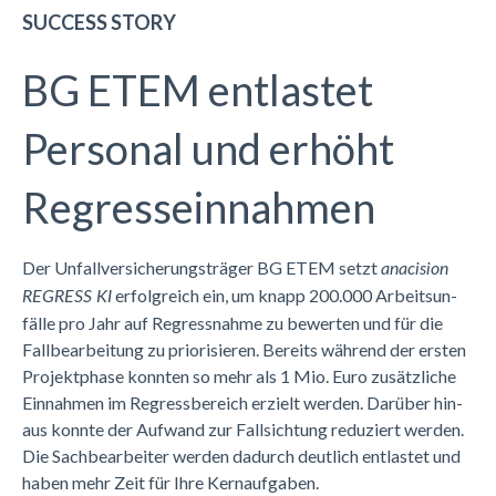
SUCCESS STORY
BG ETEM entlastet
Personal und erhöht
Regresseinnahmen
Der Un­fall­ver­si­che­rungs­trä­ger BG ETEM setzt
anacision
er­folg­reich ein, um knapp 200.000 Ar­beits­un­
REGRESS KI
fäl­le pro Jahr auf Re­gress­nah­me zu be­wer­ten und für die
Fall­be­ar­bei­tung zu prio­ri­sie­ren. Be­reits wäh­rend der ers­ten
Pro­jekt­pha­se konn­ten so mehr als 1 Mio. Euro zu­sätz­li­che
Ein­nah­men im Re­gress­be­reich er­zielt wer­den. Dar­über hin­
aus konn­te der Auf­wand zur Fall­sich­tung re­du­ziert wer­den.
Die Sach­be­ar­bei­ter wer­den da­durch deut­lich ent­las­tet und
ha­ben mehr Zeit für Ihre Kern­auf­ga­ben.