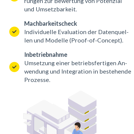
run­gen zur Be­wer­tung von Po­ten­zi­al
und Um­setz­bar­keit.
Machbarkeitscheck
In­di­vi­du­el­le Eva­lua­ti­on der Da­ten­quel­
len und Mo­del­le (Pro­of-of-Con­cept).
Inbetriebnahme
Um­set­zung ei­ner be­triebs­fer­ti­gen An­
wen­dung und In­te­gra­ti­on in be­ste­hen­de
Pro­zes­se.