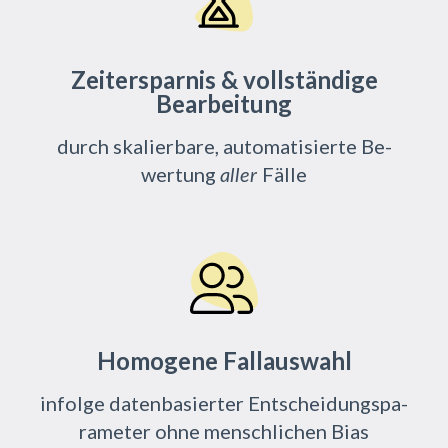
Zeitersparnis & vollständige
Bearbeitung
durch ska­lier­ba­re, au­to­ma­ti­sier­te Be­
wer­tung
Fäl­le
aller
Homogene Fallauswahl
in­fol­ge da­ten­ba­sier­ter Ent­schei­dungs­pa­
ra­me­ter ohne mensch­li­chen Bias